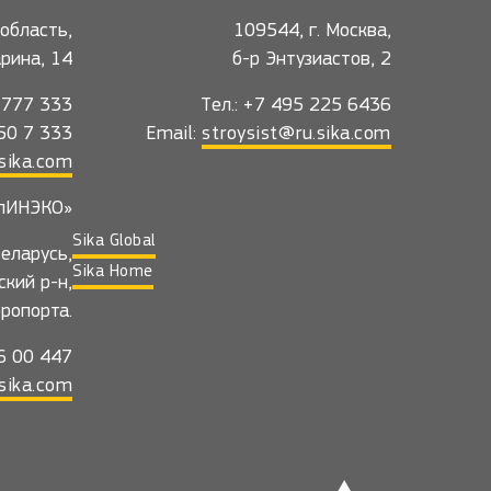
область,
109544, г. Москва,
гарина, 14
б-р Энтузиастов, 2
5 777 333
Тел.: +7 495 225 6436
550 7 333
Email:
stroysist@ru.sika.com
sika.com
лИНЭКО»
Sika Global
еларусь,
Sika Home
ский р-н,
эропорта.
36 00 447
sika.com