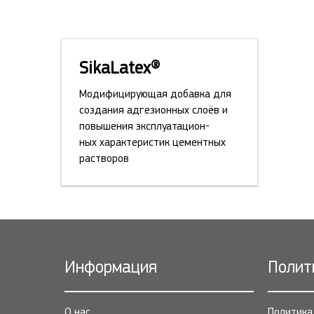
SikaLatex®
Модифицирующая добавка для
создания адгезионных слоёв и
повышения эксплуатацион-
ных характеристик цементных
растворов
Информация
Полит
О нас
Политика