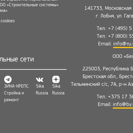
ОО «Строительные системы»
141733, Московская 
ика»
г. Лобня, ул. Га
cookies
Тел.: +7 (495) 
Тел.: +7 (800) 
Email:
info@ru.
ООО «Бе
льные сети
225003, Республика Б
Брестская обл., Брест
Тельминский с/с, 7А, р-н А
ЗИКА-КРЕПС.
Sika
Sika
Стройка и
Russia
Russia
Тел.: +375 17 
ремонт
Email:
info@by.