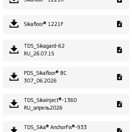
Sikafloor® 1221R
Sikafloor® 1221F
TDS_Sikagard-62
RU_26.07.15
PDS_Sikafloor® BC
307_06.2026
TDS_SikaInject®-1360
RU_апрель2026
TDS_Sika® AnchorFix®-933