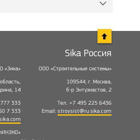
Sika Россия
О «Зика»
ООО «Строительные системы»
область,
109544, г. Москва,
гарина, 14
б-р Энтузиастов, 2
5 777 333
Тел.: +7 495 225 6436
550 7 333
Email:
stroysist@ru.sika.com
sika.com
лИНЭКО»