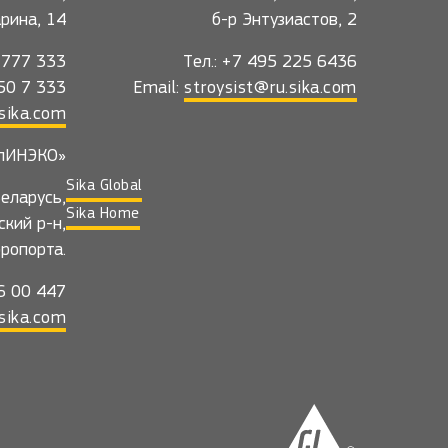
гарина, 14
б-р Энтузиастов, 2
5 777 333
Тел.: +7 495 225 6436
550 7 333
Email:
stroysist@ru.sika.com
sika.com
лИНЭКО»
Sika Global
еларусь,
Sika Home
ский р-н,
эропорта.
36 00 447
sika.com