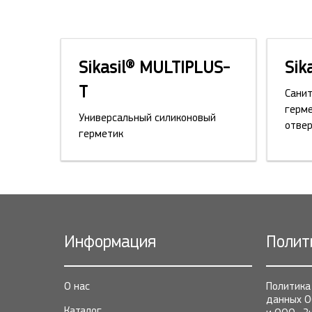
Sikasil® MULTIPLUS-
Sik
T
Сани
герм
Универсальный силиконовый
отве
герметик
Информация
Полит
О нас
Политика
данных О
Каталог