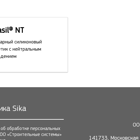
asil® NT
тарный силиконовый
етик с нейтральным
рдением
ика Sika
ОО
 об обработке персональных
ОО «Строительные системы»
141733, Московская 