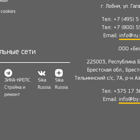
ика»
г. Лобня, ул. Га
cookies
Тел.: +7 (495) 
Тел.: +7 (800) 
Email:
info@ru.
ООО «Бе
льные сети
225003, Республика Б
Брестская обл., Брест
Тельминский с/с, 7А, р-н А
ЗИКА-КРЕПС.
Sika
Sika
Стройка и
Russia
Russia
Тел.: +375 17 
ремонт
Email:
info@by.