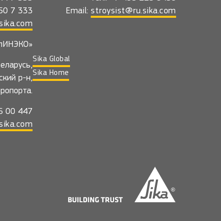
550 7 333
Email:
stroysist@ru.sika.com
sika.com
лИНЭКО»
Sika Global
еларусь,
Sika Home
ский р-н,
эропорта.
36 00 447
sika.com