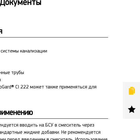
Документы
я
 системы канализации
онные трубы
ы
roGard® CI 222 может также применяться для
рименению
мендуется вводить на БСУ в смеситель через
андартные жидкие добавки. Не рекомендуется
ми перед введением в смеситель. Использование