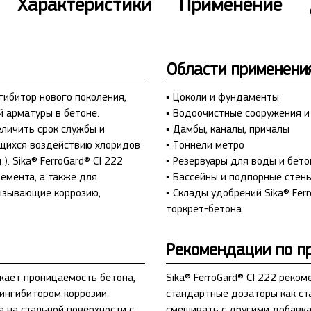
Характеристики
Применение
Области применени
нгибитор нового поколения,
▪ Цоколи и фундаменты
й арматуры в бетоне.
▪ Водоочистные сооружения и
еличить срок службы и
▪ Дамбы, каналы, причалы
щихся воздействию хлоридов
▪ Тоннели метро
). Sika® FerroGard® CI 222
▪ Резервуары для воды и бет
емента, а также для
▪ Бассейны и подпорные стен
вызывающие коррозию,
▪ Склады удобрений Sika® Fer
торкрет-бетона.
Рекомендации по п
ижает проницаемость бетона,
Sika® FerroGard® CI 222 реко
ингибитором коррозии.
стандартные дозаторы как ст
а на стальной поверхности с
смешивать с другими добавка