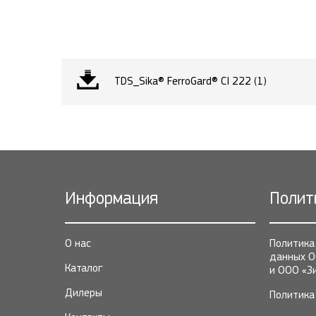
TDS_Sika® FerroGard® CI 222 (1)
Информация
Полит
О нас
Политика
данных О
Каталог
и ООО «З
Дилеры
Политика 