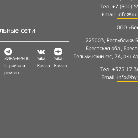
Тел.: +7 (800) 
Email:
info@ru.
ООО «Бе
льные сети
225003, Республика Б
Брестская обл., Брест
Тельминский с/с, 7А, р-н А
ЗИКА-КРЕПС.
Sika
Sika
Стройка и
Russia
Russia
Тел.: +375 17 
ремонт
Email:
info@by.