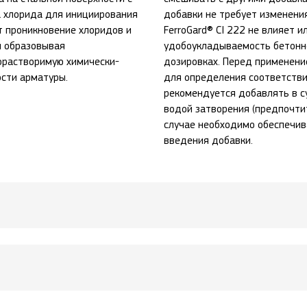
 хлорида для инициирования
добавки не требует изменени
т проникновение хлоридов и
FerroGard® CI 222 не влияет 
и образовывая
удобоукладываемость бетонн
орастворимую химически-
дозировках. Перед применен
ости арматуры.
для определения соответстви
рекомендуется добавлять в с
водой затворения (предпочти
случае необходимо обеспечив
введения добавки.