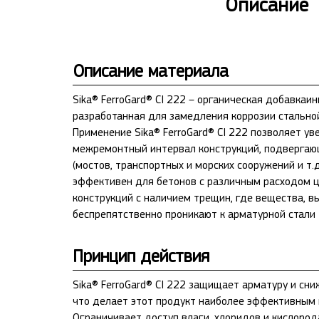
Описание
Описание материала
Sika® FerroGard® CI 222 – органическая добавкаи
разработанная для замедления коррозии стально
Применение Sika® FerroGard® CI 222 позволяет ув
межремонтный интервал конструкций, подвергаю
(мостов, транспортных и морских сооружений и т.д.
эффективен для бетонов с различным расходом ц
конструкций с наличием трещин, где вещества, 
беспрепятственно проникают к арматурной стали
Принцип действия
Sika® FerroGard® CI 222 защищает арматуру и сн
что делает этот продукт наиболее эффективным 
Ограничивает доступ влаги, хлоридов и кислород