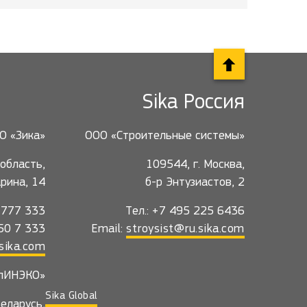
Sika Россия
О «Зика»
ООО «Строительные системы»
область,
109544, г. Москва,
гарина, 14
б-р Энтузиастов, 2
5 777 333
Тел.: +7 495 225 6436
550 7 333
Email:
stroysist@ru.sika.com
sika.com
лИНЭКО»
Sika Global
еларусь,