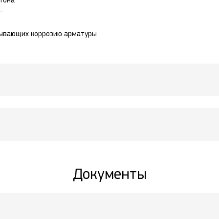
етона
-
зывающих коррозию арматуры
Документы