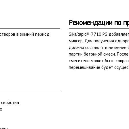
Рекомендации по п
створов в зимний период
SikaRapid®-7710 PS добавляет
миксер. Для получения однор
должно составлять не менее 
партии бетонной смеси. Посл
смесителе может быть сокращ
перемешивание будет осущест
 свойства
х